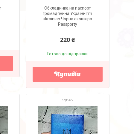
т
Обкладинка на паспорт
громадянина України I'm
ukrainian Чорна екошкіра
Passporty
220 ₴
Готово до відправки
Купити
327