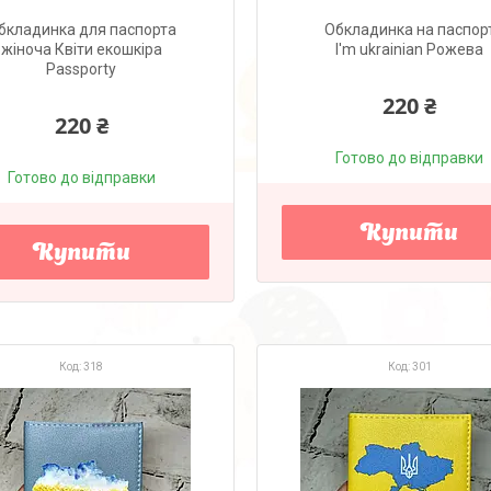
бкладинка для паспорта
Обкладинка на паспор
жіноча Квіти екошкіра
I'm ukrainian Рожева
Passporty
220 ₴
220 ₴
Готово до відправки
Готово до відправки
Купити
Купити
318
301