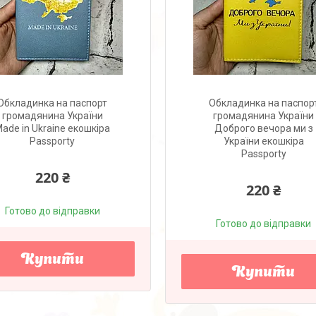
Обкладинка на паспорт
Обкладинка на паспор
громадянина України
громадянина України
ade in Ukraine екошкіра
Доброго вечора ми з
Passporty
України екошкіра
Passporty
220 ₴
220 ₴
Готово до відправки
Готово до відправки
Купити
Купити