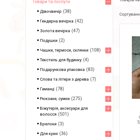
Товари та послуги
38
Дівочвечір
42
Гендерна вечірка
47
Золота вечірка
2
Подушки
108
Чашки, термоси, склянки
4
Текстиль для будинку
83
Подарункова упаковка
7
Слова та літери з дерева
78
Гаманці
275
Рюкзаки, сумки
Біжутерія, аксесуари для
501
волосся
T
3
Брелоки
36
Для кухні