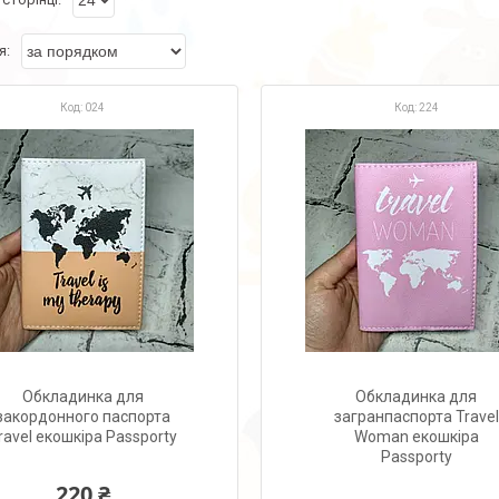
024
224
Обкладинка для
Обкладинка для
закордонного паспорта
загранпаспорта Travel
ravel екошкіра Passporty
Woman екошкіра
Passporty
220 ₴