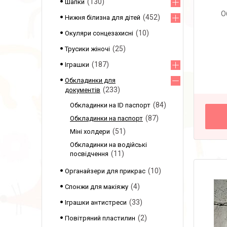
130
Шапки
О
452
Нижня білизна для дітей
10
Окуляри сонцезахисні
25
Трусики жіночі
187
Іграшки
Обкладинки для
233
документів
84
Обкладинки на ID паспорт
87
Обкладинки на паспорт
51
Міні холдери
Обкладинки на водійські
11
посвідчення
10
Органайзери для прикрас
4
Спонжи для макіяжу
33
Іграшки антистреси
2
Повітряний пластилин