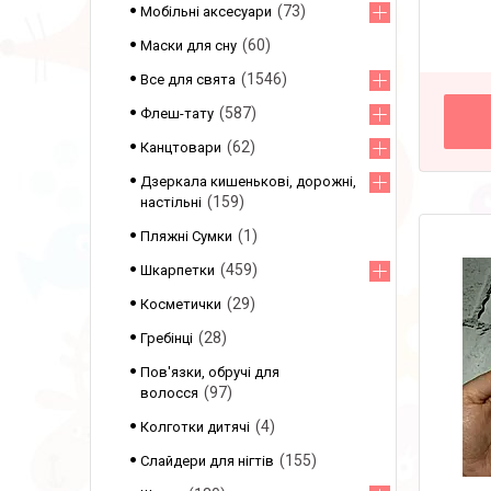
73
Мобільні аксесуари
60
Маски для сну
1546
Все для свята
587
Флеш-тату
62
Канцтовари
Дзеркала кишенькові, дорожні,
159
настільні
1
Пляжні Сумки
459
Шкарпетки
29
Косметички
28
Гребінці
Пов'язки, обручі для
97
волосся
4
Колготки дитячі
155
Слайдери для нігтів