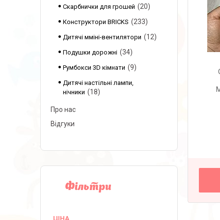
20
Скарбнички для грошей
233
Конструктори BRICKS
12
Дитячі мміні-вентилятори
34
Подушки дорожні
9
Румбокси 3D кімнати
Дитячі настільні лампи,
M
18
нічники
Про нас
Відгуки
Фільтри
ЦІНА