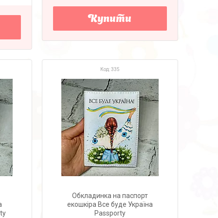
Купити
335
Обкладинка на паспорт
а
екошкіра Все буде Україна
ty
Passporty