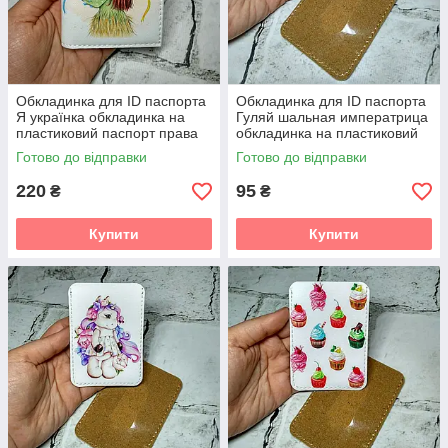
Обкладинка для ID паспорта
Обкладинка для ID паспорта
Я українка обкладинка на
Гуляй шальная императрица
пластиковий паспорт права
обкладинка на пластиковий
Біла 7,5х10 см (D-107)
паспорт права 6,5х9,3 см (E-
Готово до відправки
Готово до відправки
01)
220
95
₴
₴
Купити
Купити