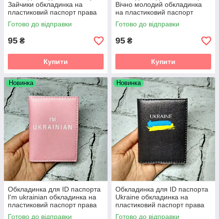
Зайчики обкладинка на
Вічно молодий обкладинка
пластиковий паспорт права
на пластиковий паспорт
6,5х9,3 см (E-16)
права 6,5х9,3 см (E-03)
Готово до відправки
Готово до відправки
95
95
₴
₴
Купити
Купити
Новинка
Новинка
Обкладинка для ID паспорта
Обкладинка для ID паспорта
I'm ukrainian обкладинка на
Ukraine обкладинка на
пластиковий паспорт права
пластиковий паспорт права
Рожева 7,5х10 см (D-112)
Чорна 7,5х10 см (D-118)
Готово до відправки
Готово до відправки