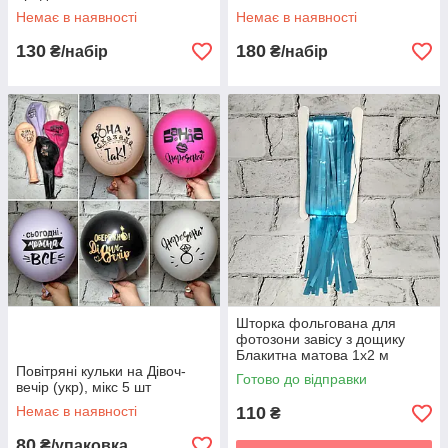
Немає в наявності
Немає в наявності
130
180
₴/набір
₴/набір
Шторка фольгована для
фотозони завісу з дощику
Блакитна матова 1х2 м
Повітряні кульки на Дівоч-
(16145-5-18-3)
Готово до відправки
вечір (укр), мікс 5 шт
Немає в наявності
110
₴
80
₴/упаковка