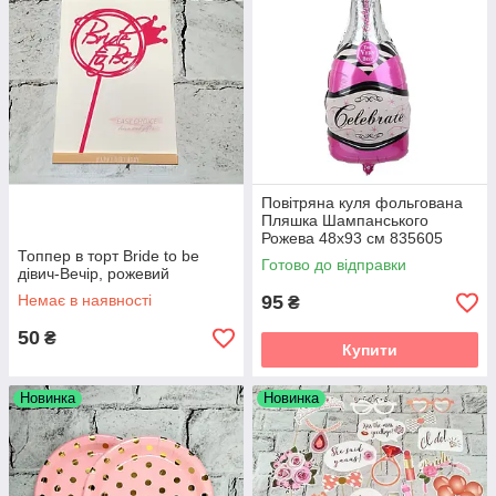
Повітряна куля фольгована
Пляшка Шампанського
Рожева 48х93 см 835605
Топпер в торт Bride to be
Готово до відправки
дівич-Вечір, рожевий
Немає в наявності
95
₴
50
₴
Купити
Новинка
Новинка