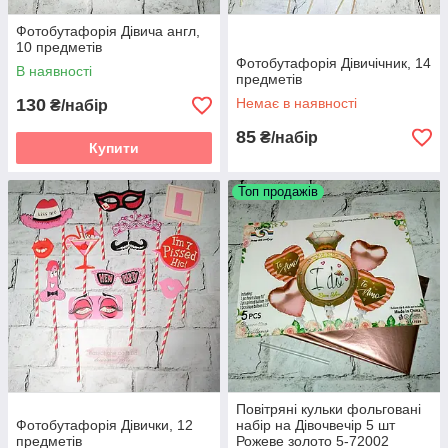
Фотобутафорія Дівича англ,
10 предметів
Фотобутафорія Дівичічник, 14
В наявності
предметів
130
Немає в наявності
₴/набір
85
₴/набір
Купити
Топ продажів
Повітряні кульки фольговані
Фотобутафорія Дівички, 12
набір на Дівочвечір 5 шт
предметів
Рожеве золото 5-72002