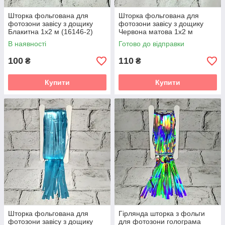
Шторка фольгована для
Шторка фольгована для
фотозони завісу з дощику
фотозони завісу з дощику
Блакитна 1х2 м (16146-2)
Червона матова 1х2 м
(16145-5-18-6)
В наявності
Готово до відправки
100
110
₴
₴
Купити
Купити
Шторка фольгована для
Гірлянда шторка з фольги
фотозони завісу з дощику
для фотозони голограма