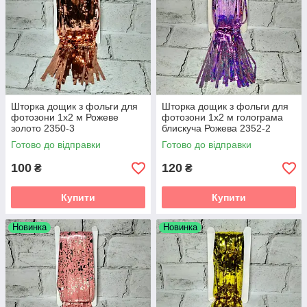
Шторка дощик з фольги для
Шторка дощик з фольги для
фотозони 1х2 м Рожеве
фотозони 1х2 м голограма
золото 2350-3
блискуча Рожева 2352-2
Готово до відправки
Готово до відправки
100
120
₴
₴
Купити
Купити
Новинка
Новинка