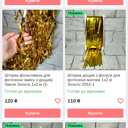
Купити
Купити
Новинка
Шторка фольгована для
Шторка дощик з фольги для
фотозони завісу з дощику
фотозони матова 1х2 м
Хвиля Золота 1х2 м (5-
Золото 2052-1
77373)
Готово до відправки
Готово до відправки
120
110
₴
₴
Купити
Купити
Новинка
Новинка