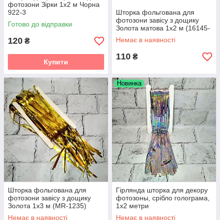
фотозони Зірки 1х2 м Чорна
922-3
Шторка фольгована для
фотозони завісу з дощику
Готово до відправки
Золота матова 1х2 м (16145-
5-18-2)
120
Немає в наявності
₴
110
₴
Купити
Новинка
Шторка фольгована для
Гірлянда шторка для декору
фотозони завісу з дощику
фотозоны, срібло голограма,
Золота 1х3 м (MR-1235)
1х2 метри
Немає в наявності
Немає в наявності