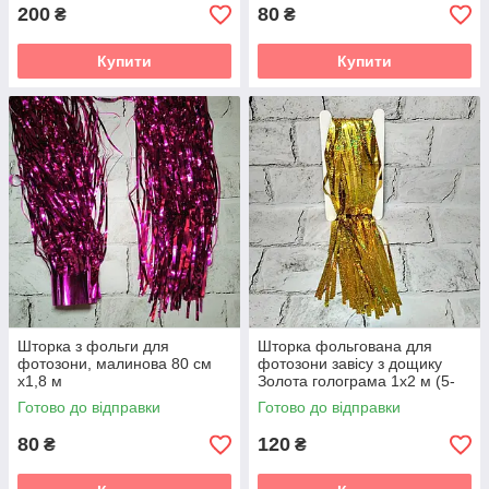
200
80
₴
₴
Купити
Купити
Шторка з фольги для
Шторка фольгована для
фотозони, малинова 80 см
фотозони завісу з дощику
х1,8 м
Золота голограма 1х2 м (5-
77243)
Готово до відправки
Готово до відправки
80
120
₴
₴