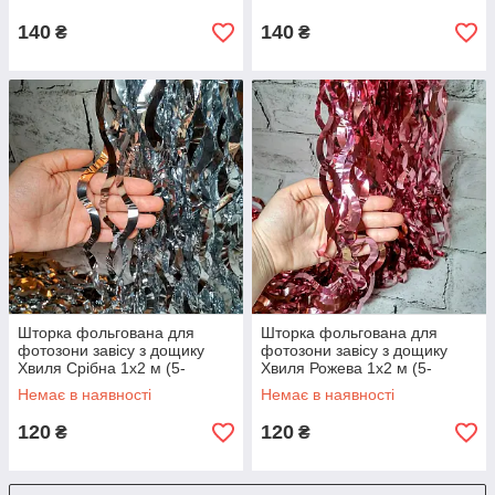
140
140
₴
₴
Шторка фольгована для
Шторка фольгована для
фотозони завісу з дощику
фотозони завісу з дощику
Хвиля Срібна 1х2 м (5-
Хвиля Рожева 1х2 м (5-
77359)
77397)
Немає в наявності
Немає в наявності
120
120
₴
₴