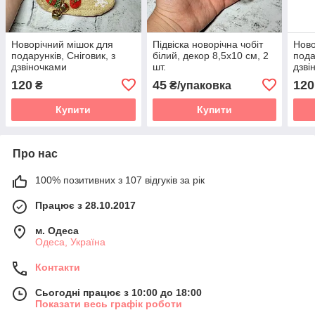
Новорічний мішок для
Підвіска новорічна чобіт
Ново
подарунків, Сніговик, з
білий, декор 8,5х10 см, 2
пода
дзвіночками
шт.
дзві
120
45
120
₴
₴/упаковка
Купити
Купити
Про нас
100% позитивних з 107 відгуків за рік
Працює з 28.10.2017
м. Одеса
Одеса, Україна
Контакти
Сьогодні працює з 10:00 до 18:00
Показати весь графік роботи