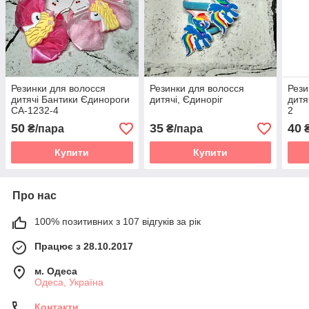
Резинки для волосся
Резинки для волосся
Рези
дитячі Бантики Єдинороги
дитячі, Єдиноріг
дитя
CA-1232-4
2
50
35
40
₴/пара
₴/пара
₴
Купити
Купити
Про нас
100% позитивних з 107 відгуків за рік
Працює з 28.10.2017
м. Одеса
Одеса, Україна
Контакти