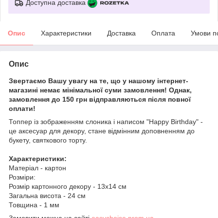
Доступна доставка
Опис
Характеристики
Доставка
Оплата
Умови п
Опис
Звертаємо Вашу увагу на те, що у нашому інтернет-
магазині немає мінімальної суми замовлення! Однак,
замовлення до 150 грн відправляються після повної
оплати!
Топпер із зображенням слоника і написом "Happy Birthday" -
це аксесуар для декору, стане відмінним доповненням до
букету, святкового торту.
Характеристики:
Матеріал - картон
Розміри:
Розмір картонного декору - 13х14 см
Загальна висота - 24 см
Товщина - 1 мм
Замовити можна на сайті
easychoise.prom.ua