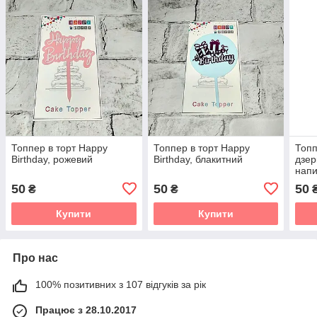
Топпер в торт Happy
Топпер в торт Happy
Топп
Birthday, рожевий
Birthday, блакитний
дзер
напи
16х1
50
50
50
₴
₴
MR2
Купити
Купити
Про нас
100% позитивних з 107 відгуків за рік
Працює з 28.10.2017