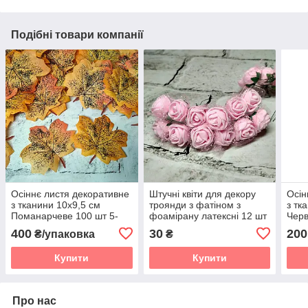
Подібні товари компанії
Осіннє листя декоративне
Штучні квіти для декору
Осін
з тканини 10х9,5 см
троянди з фатіном з
з тк
Поманарчеве 100 шт 5-
фоамірану латексні 12 шт
Черв
31481
2 см Світло-рожеві 4302-8
400
30
200
₴/упаковка
₴
Купити
Купити
Про нас