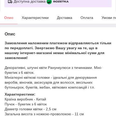
Доступна доставка
Опис
Характеристики
Доставка
Оплата
Умови п
Опис
Замовлення наложеним платежом відправляються тільки
по передоплаті. Звертаємо Вашу увагу на те, що в
нашому інтернет-магазині немає мінімальної суми для
замовлення!
Декоративні, штучні квіти Ранункулюси з тичинками. Міні-
букетик з 6 квіток.
Мініатюрні квіткові головки - ідеальні для декорування
виробів, віночків, аксесуарів для волосся, весільних
бутоньєрок, букетів, ікебан, квіткових композицій і т.п.
Характеристики:
Країна виробник - Китай
Пучок - букетик з 6 квіток
Діаметр головки квітки - 2,5 см
Загальна висота з ножкою-проволокою - 11 см