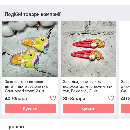
Подібні товари компанії
Заколки для волосся
Заколки, шпильки для
Зако
дитячі тік-так хлопавка
волосся дитячі, зажим тік-
дитя
Єдинорогі жовті 2 шт
так, Веселка, 2 шт
Єдин
40
35
40
₴/пара
₴/пара
₴
Купити
Купити
Про нас