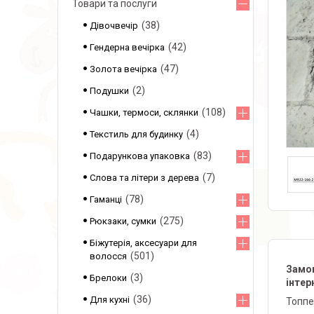
Товари та послуги
38
Дівочвечір
42
Гендерна вечірка
47
Золота вечірка
2
Подушки
108
Чашки, термоси, склянки
4
Текстиль для будинку
83
Подарункова упаковка
7
Слова та літери з дерева
78
Гаманці
275
Рюкзаки, сумки
Біжутерія, аксесуари для
501
волосся
Замов
3
Брелоки
інтер
36
Для кухні
Топпе