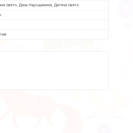
не свято, День Народження, Дитяче свято
к
стий