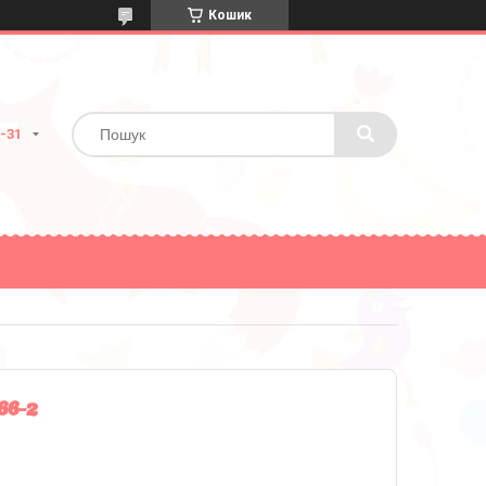
Кошик
2-31
6-2