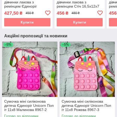
дівчинки лакова з
дівчинки лакова з
дівч
ремінцем Єдиноріг
ремінцем Стіч 16,5х12х7
ремі
Персикова 18,5х16,5х7 см
см Персикова 808-03
см М
427,50
456
456
₴
₴
450 ₴
480 ₴
206-2
Купити
Купити
Акційні пропозиції та новинки
–5%
–5%
Сумочка міні силіконова
Сумочка міні силіконова
дитяча Єдиноріг Unicorn Поп
дитяча Єдиноріг Unicorn Поп
іт 11х8 Малинова 8967-2
іт 11х8 Рожева 8967-3
Готово до відправки
Готово до відправки