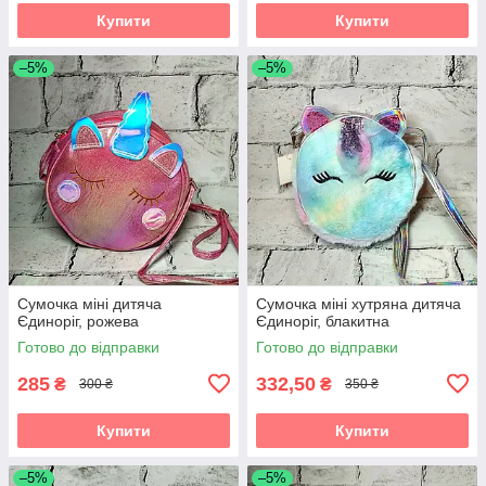
Купити
Купити
–5%
–5%
Сумочка міні дитяча
Сумочка міні хутряна дитяча
Єдиноріг, рожева
Єдиноріг, блакитна
Готово до відправки
Готово до відправки
285
332,50
₴
₴
300 ₴
350 ₴
Купити
Купити
–5%
–5%