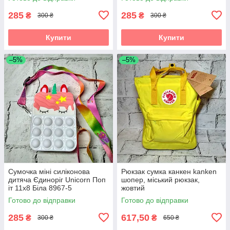
285
285
₴
₴
300 ₴
300 ₴
Купити
Купити
–5%
–5%
Сумочка міні силіконова
Рюкзак сумка канкен kanken
дитяча Єдиноріг Unicorn Поп
шопер, міський рюкзак,
іт 11х8 Біла 8967-5
жовтий
Готово до відправки
Готово до відправки
285
617,50
₴
₴
300 ₴
650 ₴