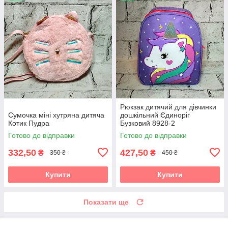
Рюкзак дитячий для дівчинки
Сумочка міні хутряна дитяча
дошкільний Єдиноріг
Котик Пудра
Бузковий 8928-2
Готово до відправки
Готово до відправки
332,50
427,50
₴
₴
350 ₴
450 ₴
Купити
Купити
Показати ще