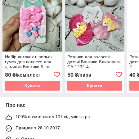
Набір дитячих шпильок
Резинки для волосся
Рези
гумок для волосся для
дитячі Бантики Єдинороги
дитя
дівчинки Бантики 6 шт
CA-1232-4
2
Рожеві 5 см BH-31405-3
80
50
40
₴/комплект
₴/пара
₴
Купити
Купити
Про нас
100% позитивних з 107 відгуків за рік
Працює з 28.10.2017
м. Одеса