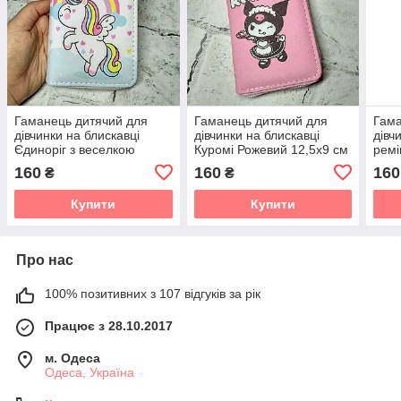
Гаманець дитячий для
Гаманець дитячий для
Гама
дівчинки на блискавці
дівчинки на блискавці
дівч
Єдиноріг з веселкою
Куромі Рожевий 12,5х9 см
ремі
12,5х9 см 0207-2
15894
голо
160
160
160
₴
₴
1581
Купити
Купити
Про нас
100% позитивних з 107 відгуків за рік
Працює з 28.10.2017
м. Одеса
Одеса, Україна