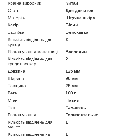
Країна виробник
Китай
Стать
Для дівчаток
Матеріал
Штучна шкіра
Колір
Білий
Застібка
Блискавка
Кількість відділень для
2
купюр
Розташування монетниці
Всередині
Кількість відділень для
2
кредитних карт
Довжина
125 мм
Ширина
90 мм
Товщина
25 мм
Вага
100 г
Стан
Новий
Тип
Гаманець
Розташування
Горизонтальне
Кількість відділень для
1
монет
Кількість відділень на
1