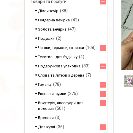
Товари та послуги
38
Дівочвечір
42
Гендерна вечірка
47
Золота вечірка
2
Подушки
108
Чашки, термоси, склянки
4
Текстиль для будинку
83
Подарункова упаковка
7
Слова та літери з дерева
78
Гаманці
275
Рюкзаки, сумки
Біжутерія, аксесуари для
501
волосся
3
Брелоки
36
Для кухні