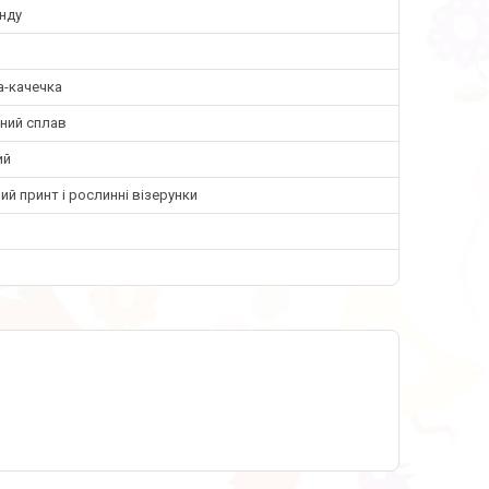
нду
а-качечка
ний сплав
ий
ий принт і рослинні візерунки