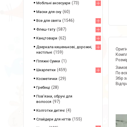
73
Мобільні аксесуари
60
Маски для сну
1546
Все для свята
587
Флеш-тату
62
Канцтовари
Дзеркала кишенькові, дорожні,
Оригі
159
настільні
Компл
Розмір
1
Пляжні Сумки
Замов
459
Шкарпетки
По вс
Збір 
29
Косметички
Відпр
28
Гребінці
Пов'язки, обручі для
97
волосся
4
Колготки дитячі
155
Слайдери для нігтів