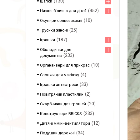
130
Шапки
452
Нижня білизна для дітей
10
Окуляри сонцезахисні
25
Трусики жіночі
187
Іграшки
Обкладинки для
233
документів
10
Органайзери для прикрас
4
Спонжи для макіяжу
33
Іграшки антистреси
2
Повітряний пластилин
20
Скарбнички для грошей
233
Конструктори BRICKS
12
Дитячі мміні-вентилятори
34
Подушки дорожні