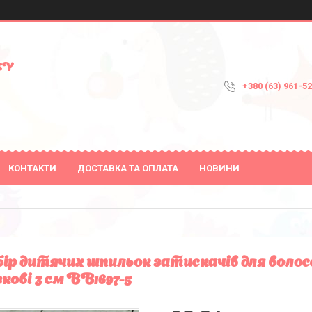
SY
+380 (63) 961-5
КОНТАКТИ
ДОСТАВКА ТА ОПЛАТА
НОВИНИ
ір дитячих шпильок затискачів для волосс
кові 3 см BB1697-5