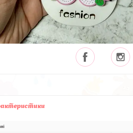
рактеристики
ні