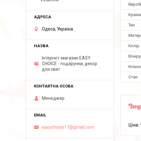
Вироб
Країн
Тип
Одеса, Україна
Матер
Колір
Візеру
Інтернет-магазин EASY
CHOICE - подарунки, декор
Кількі
для свят
Стан
Менеджер
Інф
Ціна:
easychoise17@gmail.com