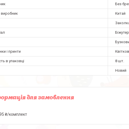
ник
Без бре
а виробник
Китай
Заколк
іал
Біжутер
Бузков
нки і принти
Квітков
сть в упаковці
8 шт.
Новий
ормація для замовлення
95 ₴/комплект