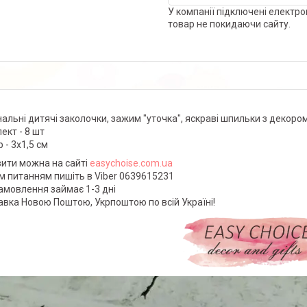
У компанії підключені електро
товар не покидаючи сайту.
нальні дитячі заколочки, зажим "уточка", яскраві шпильки з декором
ект - 8 шт
 - 3х1,5 см
ити можна на сайті
easychoise.сom.ua
ім питанням пишіть в Viber 0639615231
замовлення займає 1-3 дні
авка Новою Поштою, Укрпоштою по всій Україні!