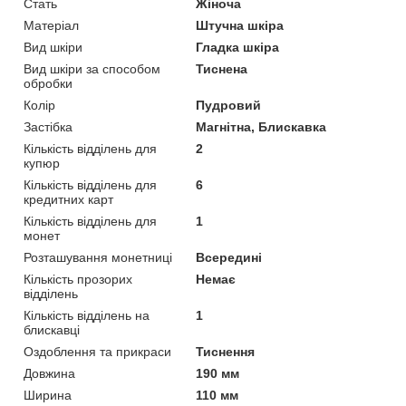
Стать
Жіноча
Матеріал
Штучна шкіра
Вид шкіри
Гладка шкіра
Вид шкіри за способом
Тиснена
обробки
Колір
Пудровий
Застібка
Магнітна, Блискавка
Кількість відділень для
2
купюр
Кількість відділень для
6
кредитних карт
Кількість відділень для
1
монет
Розташування монетниці
Всередині
Кількість прозорих
Немає
відділень
Кількість відділень на
1
блискавці
Оздоблення та прикраси
Тиснення
Довжина
190 мм
Ширина
110 мм