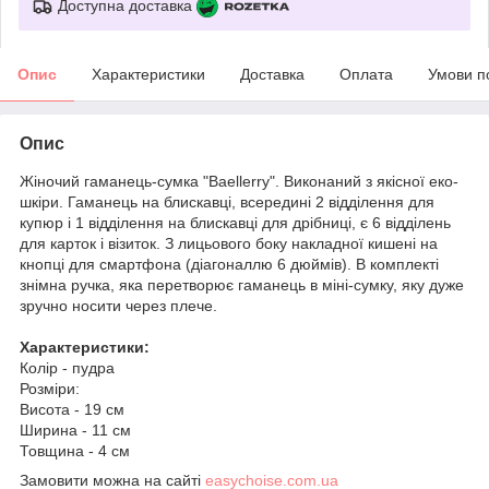
Доступна доставка
Опис
Характеристики
Доставка
Оплата
Умови п
Опис
Жіночий гаманець-сумка "Baellerry". Виконаний з якісної еко-
шкіри. Гаманець на блискавці, всередині 2 відділення для
купюр і 1 відділення на блискавці для дрібниці, є 6 відділень
для карток і візиток. З лицьового боку накладної кишені на
кнопці для смартфона (діагоналлю 6 дюймів). В комплекті
знімна ручка, яка перетворює гаманець в міні-сумку, яку дуже
зручно носити через плече.
Характеристики:
Колір - пудра
Розміри:
Висота - 19 см
Ширина - 11 см
Товщина - 4 см
Замовити можна на сайті
easychoise.com.ua