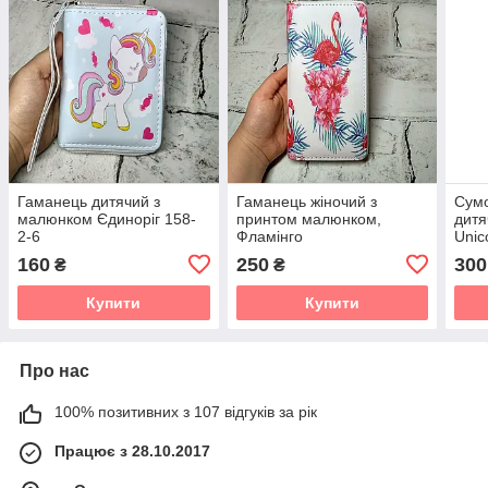
Гаманець дитячий з
Гаманець жіночий з
Сумо
малюнком Єдиноріг 158-
принтом малюнком,
дитя
2-6
Фламінго
Unic
Різн
160
250
300
₴
₴
Купити
Купити
Про нас
100% позитивних з 107 відгуків за рік
Працює з 28.10.2017