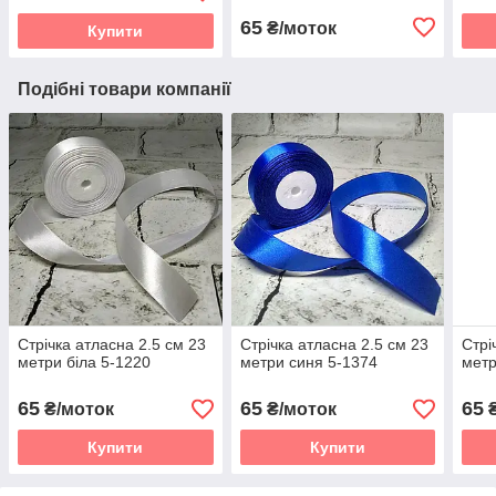
65
₴/моток
Купити
Подібні товари компанії
Стрічка атласна 2.5 см 23
Стрічка атласна 2.5 см 23
Стрі
метри біла 5-1220
метри синя 5-1374
метр
65
65
65
₴/моток
₴/моток
₴
Купити
Купити