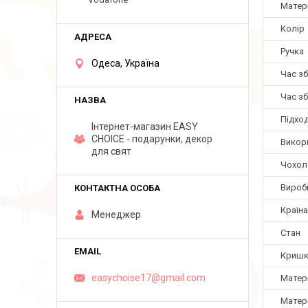
Матер
Колір
Ручка
Одеса, Україна
Час з
Час з
Підхо
Інтернет-магазин EASY
CHOICE - подарунки, декор
Викори
для свят
Чохол 
Вироб
Країн
Менеджер
Стан
Кришк
easychoise17@gmail.com
Матер
Матері