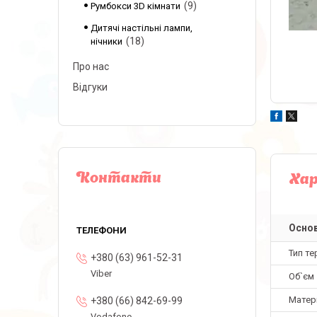
9
Румбокси 3D кімнати
Дитячі настільні лампи,
18
нічники
Про нас
Відгуки
Контакти
Ха
Основ
Тип т
+380 (63) 961-52-31
Viber
Об`єм
Матер
+380 (66) 842-69-99
Vodafone