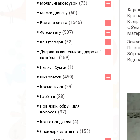
73
Мобільні аксесуари
Харак
60
Маски для сну
Країн
Колір
1546
Все для свята
Об'єм
587
Флеш-тату
Матер
62
Замов
Канцтовари
По вс
Дзеркала кишенькові, дорожні,
Збір 
159
настільні
Відпр
1
Пляжні Сумки
459
Шкарпетки
29
Косметички
28
Гребінці
Пов'язки, обручі для
97
волосся
4
Колготки дитячі
155
Слайдери для нігтів