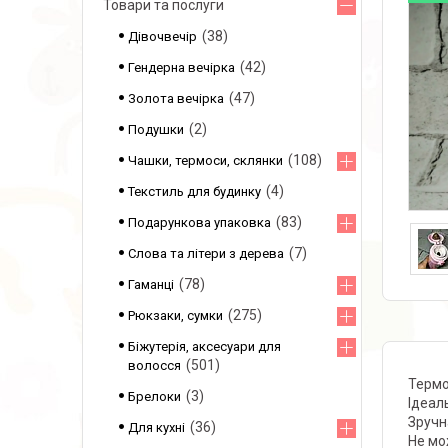
Товари та послуги
38
Дівочвечір
42
Гендерна вечірка
47
Золота вечірка
2
Подушки
108
Чашки, термоси, склянки
4
Текстиль для будинку
83
Подарункова упаковка
7
Слова та літери з дерева
78
Гаманці
275
Рюкзаки, сумки
Біжутерія, аксесуари для
501
волосся
Термо
3
Брелоки
Ідеал
Зручн
36
Для кухні
Не мо