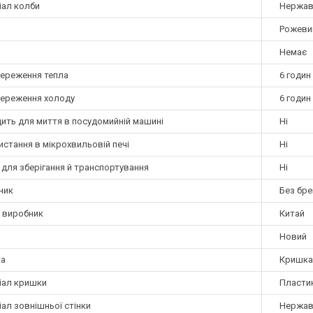
іал колби
Нержав
Рожеви
Немає
береження тепла
6 годин
береження холоду
6 годин
дить для миття в посудомийній машині
Ні
стання в мікрохвильовій печі
Ні
для зберігання й транспортування
Ні
ник
Без бре
а виробник
Китай
Новий
а
Кришка
іал кришки
Пласти
ал зовнішньої стінки
Нержав