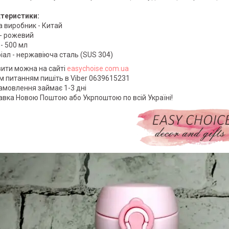
теристики:
а виробник - Китай
 - рожевий
 - 500 мл
іал - нержавіюча сталь (SUS 304)
ити можна на сайті
easychoise.com.ua
ім питанням пишіть в Viber 0639615231
замовлення займає 1-3 дні
авка Новою Поштою або Укрпоштою по всій Україні!