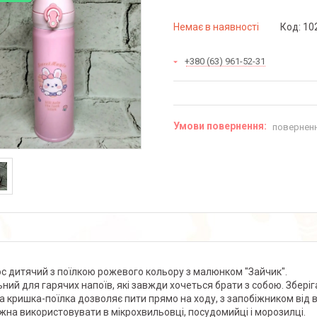
Немає в наявності
Код:
10
+380 (63) 961-52-31
поверненн
с дитячий з поїлкою рожевого кольору з малюнком "Зайчик".
ьний для гарячих напоїв, які завжди хочеться брати з собою. Зберіга
а кришка-поїлка дозволяє пити прямо на ходу, з запобіжником від 
жна використовувати в мікрохвильовці, посудомийці і морозилці.