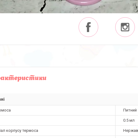
рактеристики
ні
ермоса
Питний
0.5 мл
іал корпусу термоса
Нержав