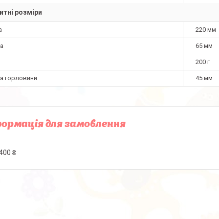
итні розміри
а
220 мм
а
65 мм
200 г
а горловини
45 мм
ормація для замовлення
400 ₴