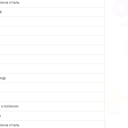
іюча сталь
й
нду
 з поїлкою
к
іюча сталь