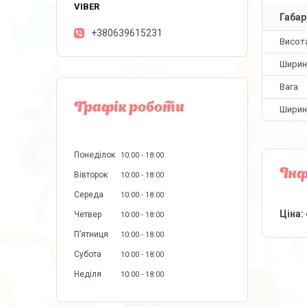
Габар
+380639615231
Висот
Ширин
Вага
Графік роботи
Ширин
Понеділок
10:00
18:00
Інф
Вівторок
10:00
18:00
Середа
10:00
18:00
Ціна:
Четвер
10:00
18:00
Пʼятниця
10:00
18:00
Субота
10:00
18:00
Неділя
10:00
18:00