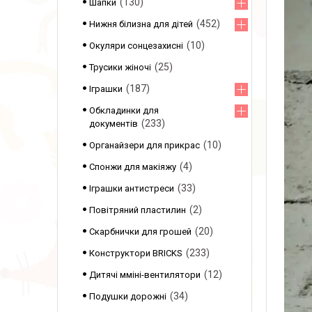
130
Шапки
452
Нижня білизна для дітей
10
Окуляри сонцезахисні
25
Трусики жіночі
187
Іграшки
Обкладинки для
233
документів
10
Органайзери для прикрас
4
Спонжи для макіяжу
33
Іграшки антистреси
2
Повітряний пластилин
20
Скарбнички для грошей
233
Конструктори BRICKS
12
Дитячі мміні-вентилятори
34
Подушки дорожні