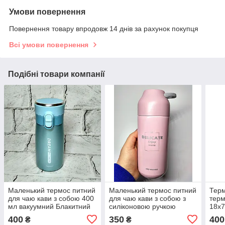
Умови повернення
Повернення товару впродовж 14 днів за рахунок покупця
Всі умови повернення
Подібні товари компанії
Маленький термос питний
Маленький термос питний
Терм
для чаю кави з собою 400
для чаю кави з собою з
терм
мл вакуумний Блакитний
силіконовою ручкою
18х7
перламутр 17х6,5х7 см
Рожевий 320 мл 17,5х6,7
Сала
400
350
400
₴
₴
(23-73-3)
см (GM8369)