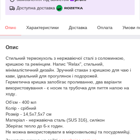
Доступна доставка
Опис
Характеристики
Доставка
Оплата
Умови п
Опис
Стильний термокухоль з нержавіючої сталі з соломинкою,
кришкою та ремінцем. Напис "Relax", стильний,
мінімалістичний дизайн. Зручний стакан з кришкою для чаю і
кави, ідеальний для прогулянок і подорожей.
Герметична кришка запобігає проливанню, два варіанти
використовування - є носик та трубочка для пиття напою на
ходу..
Об'єм - 400 мл
Колір - срібний
Розмір - 14,5х7,5х7 см
Матеріал - нержавіюча сталь (SUS 316), силікон
Зберігає тепло до 6-х годин.
Не можна використовувати в мікрохвильовці та посудомийці.