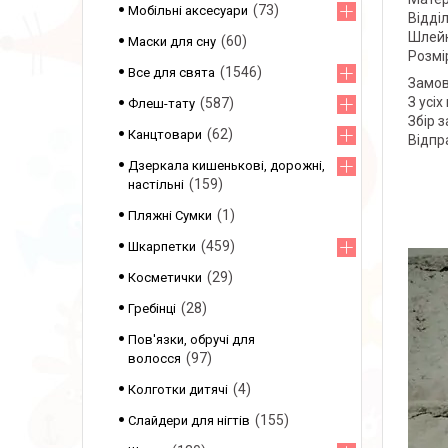
73
Мобільні аксесуари
Відділ
Шлейк
60
Маски для сну
Розмі
1546
Все для свята
Замов
З усі
587
Флеш-тату
Збір 
62
Канцтовари
Відпр
Дзеркала кишенькові, дорожні,
159
настільні
1
Пляжні Сумки
459
Шкарпетки
29
Косметички
28
Гребінці
Пов'язки, обручі для
97
волосся
4
Колготки дитячі
155
Слайдери для нігтів