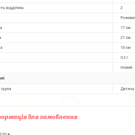
сть відділень
2
Рожеви
а
17 см
а
21 см
на
10 см
0.2 г
Новий
ні
 група
Дитяча
ормація для замовлення
520 ₴