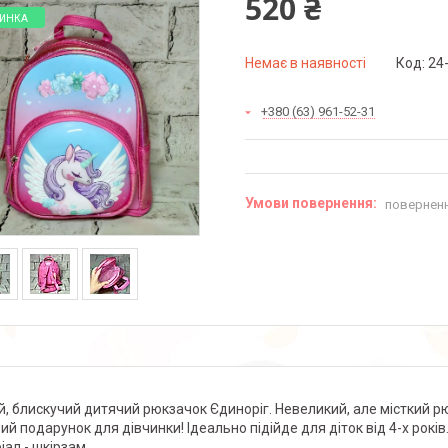
520 ₴
ИНКА
Немає в наявності
Код:
24
+380 (63) 961-52-31
поверненн
й, блискучий дитячий рюкзачок Єдиноріг. Невеликий, але місткий рю
ий подарунок для дівчинки! Ідеально підійде для діток від 4-х років
іал - шкірзам