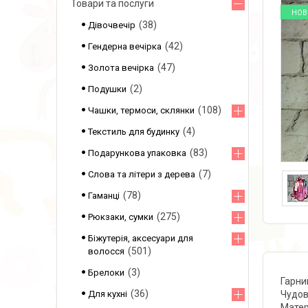
Товари та послуги
НОВ
38
Дівочвечір
42
Гендерна вечірка
47
Золота вечірка
2
Подушки
108
Чашки, термоси, склянки
4
Текстиль для будинку
83
Подарункова упаковка
7
Слова та літери з дерева
78
Гаманці
275
Рюкзаки, сумки
Біжутерія, аксесуари для
501
волосся
3
Брелоки
Гарни
36
Для кухні
Чудов
Матер