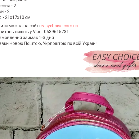
ення - 2
и - 2
р - 21х17х10 см
ити можна на сайті
easychoise.com.ua
х питань пишіть у Viber 0639615231
замовлення займає 1-3 дня
авки Новою Поштою, Укрпоштою по всій Україні!