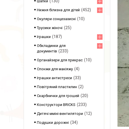
130
Шапки
452
Нижня білизна для дітей
10
Окуляри сонцезахисні
25
Трусики жіночі
187
Іграшки
Обкладинки для
233
документів
10
Органайзери для прикрас
4
Спонжи для макіяжу
33
Іграшки антистреси
2
Повітряний пластилин
20
Скарбнички для грошей
233
Конструктори BRICKS
12
Дитячі мміні-вентилятори
34
Подушки дорожні