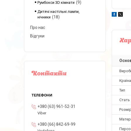
9
Румбокси 3D кімнати
Дитячі настільні лампи,
18
нічники
Про нас
Відгуки
Ха
Основ
Вироб
Контакти
Країн
Тип
Стать
+380 (63) 961-52-31
Розмі
Viber
Матер
+380 (66) 842-69-99
Персо
Vodafone