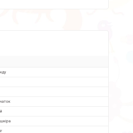
нду
вчаток
ій
 шкіра
іг