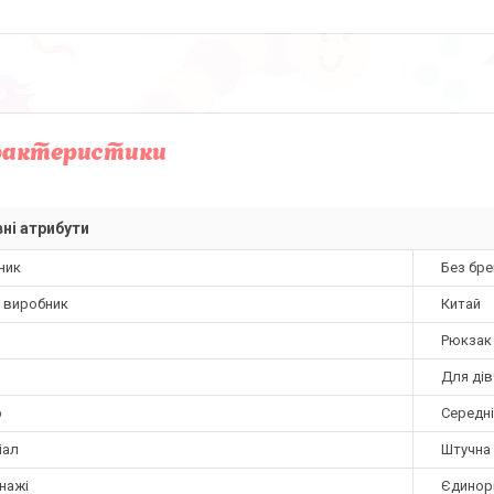
рактеристики
ні атрибути
ник
Без бре
а виробник
Китай
Рюкзак
Для ді
р
Середн
іал
Штучна
нажі
Єдинор