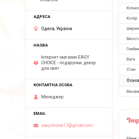
Кількі
Колір
Одеса, Україна
Ширин
Висот
Глиби
Інтернет-магазин EASY
Вага
CHOICE - подарунки, декор
для свят
Стан
Основ
Вікова
Менеджер
Інф
easychoise17@gmail.com
Ціна: