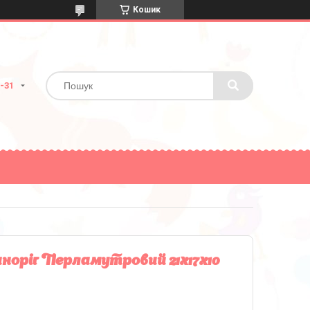
Кошик
2-31
норіг Перламутровий 21х17х10