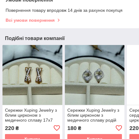
Повернення товару впродовж 14 днів за рахунок покупця
Всі умови повернення
Подібні товари компанії
Сережки Xuping Jewelry з
Сережки Xuping Jewelry з
Сере
білим цирконом з
білим цирконом з
серд
медичного сплаву 17х7
медичного сплаву родій
цирк
мм XC-1502
12х10 мм XCP-296
спла
220
180
220
₴
₴
XCP
Купити
Купити