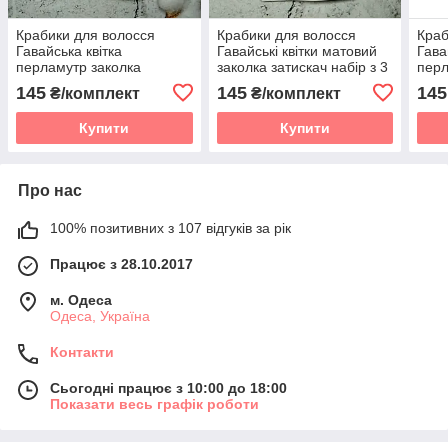
Крабики для волосся
Крабики для волосся
Краб
Гавайська квітка
Гавайські квітки матовий
Гава
перламутр заколка
заколка затискач набір з 3
перл
затискач набір з 3 шт
шт Зелений 8549-1
зати
145
145
145
₴/комплект
₴/комплект
Жовтий 8433-2
Блак
1715
Купити
Купити
Про нас
100% позитивних з 107 відгуків за рік
Працює з 28.10.2017
м. Одеса
Одеса, Україна
Контакти
Сьогодні працює з 10:00 до 18:00
Показати весь графік роботи