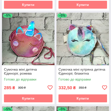
Купити
Купити
–5%
–5%
Сумочка міні дитяча
Сумочка міні хутряна дитяча
Єдиноріг, рожева
Єдиноріг, блакитна
Готово до відправки
Готово до відправки
285
332,50
₴
₴
300 ₴
350 ₴
Купити
Купити
–5%
–5%