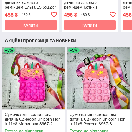
дівчинки лакова з
дівчинки лакова з
дівч
ремінцем Ельза 15,5х12х7
ремінцем Котик з
ремі
см Бузкова 9904-4
блискітками 18х14х8 см
см М
456
456
456
₴
₴
480 ₴
480 ₴
Кремова 551-2
Купити
Купити
Акційні пропозиції та новинки
–5%
–5%
Сумочка міні силіконова
Сумочка міні силіконова
дитяча Єдиноріг Unicorn Поп
дитяча Єдиноріг Unicorn Поп
іт 11х8 Малинова 8967-2
іт 11х8 Рожева 8967-3
Готово до відправки
Готово до відправки