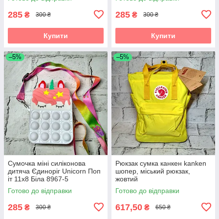
285
285
₴
₴
300 ₴
300 ₴
Купити
Купити
–5%
–5%
Сумочка міні силіконова
Рюкзак сумка канкен kanken
дитяча Єдиноріг Unicorn Поп
шопер, міський рюкзак,
іт 11х8 Біла 8967-5
жовтий
Готово до відправки
Готово до відправки
285
617,50
₴
₴
300 ₴
650 ₴