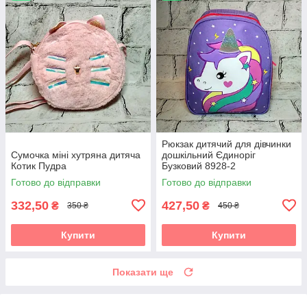
Рюкзак дитячий для дівчинки
Сумочка міні хутряна дитяча
дошкільний Єдиноріг
Котик Пудра
Бузковий 8928-2
Готово до відправки
Готово до відправки
332,50
427,50
₴
₴
350 ₴
450 ₴
Купити
Купити
Показати ще