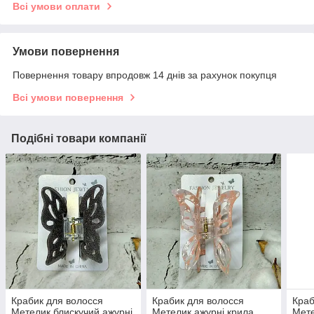
Всі умови оплати
Умови повернення
Повернення товару впродовж 14 днів за рахунок покупця
Всі умови повернення
Подібні товари компанії
Крабик для волосся
Крабик для волосся
Краб
Метелик блискучий ажурні
Метелик ажурні крила
Мете