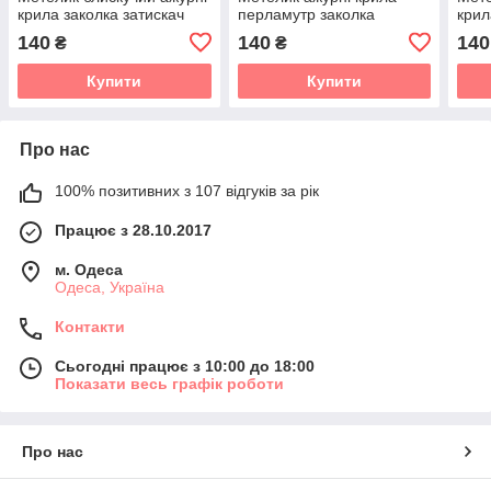
крила заколка затискач
перламутр заколка
крил
6,5х5 см Чорний 11718-1
затискач 7,5х6 см Рожевий
6,5х
140
140
140
₴
₴
182018-5
Купити
Купити
Про нас
100% позитивних з 107 відгуків за рік
Працює з 28.10.2017
м. Одеса
Одеса, Україна
Контакти
Сьогодні працює з 10:00 до 18:00
Показати весь графік роботи
Про нас