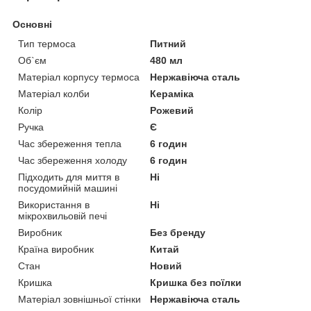
Основні
Тип термоса
Питний
Об`єм
480 мл
Матеріал корпусу термоса
Нержавіюча сталь
Матеріал колби
Кераміка
Колір
Рожевий
Ручка
Є
Час збереження тепла
6 годин
Час збереження холоду
6 годин
Підходить для миття в
Ні
посудомийній машині
Використання в
Ні
мікрохвильовій печі
Виробник
Без бренду
Країна виробник
Китай
Стан
Новий
Кришка
Кришка без поїлки
Матеріал зовнішньої стінки
Нержавіюча сталь