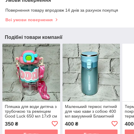
Умови повернення
Повернення товару впродовж 14 днів за рахунок покупця
Всі умови повернення
Подібні товари компанії
Пляшка для води дитяча з
Маленький термос питний
Терм
трубочкою та ремінцем
для чаю кави з собою 400
покр
Good Luck 650 мл 17х9 см
мл вакуумний Блакитний
терм
Рожева H-252-R
перламутр 17х6,5х7 см
14,5
350
400
400
₴
₴
(23-73-3)
Срі