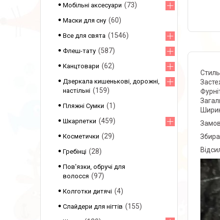
73
Мобільні аксесуари
60
Маски для сну
1546
Все для свята
587
Флеш-тату
62
Канцтовари
Стиль
Дзеркала кишенькові, дорожні,
Засте
159
настільні
Фурні
Загал
1
Пляжні Сумки
Ширин
459
Шкарпетки
Замов
29
Збира
Косметички
Відси
28
Гребінці
Пов'язки, обручі для
97
волосся
4
Колготки дитячі
155
Слайдери для нігтів