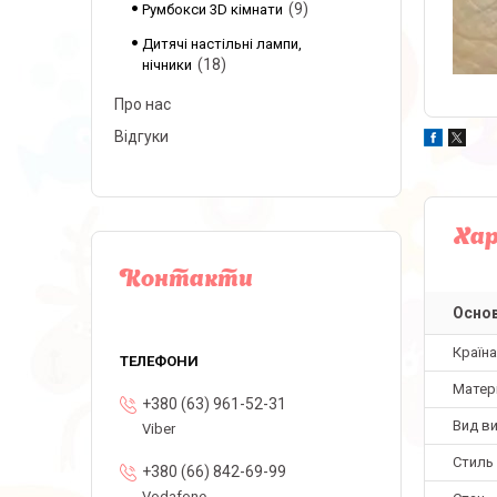
9
Румбокси 3D кімнати
Дитячі настільні лампи,
18
нічники
Про нас
Відгуки
Ха
Контакти
Основ
Країн
Матер
+380 (63) 961-52-31
Вид в
Viber
Стиль
+380 (66) 842-69-99
Vodafone