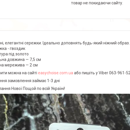
товар не покидаючи сайту.
ні, елегантні сережки. Ідеально доповнять будь-який ніжний образ
жка - гвоздик
тура під золото
ьна довжина — 7,5 см
а мережива — 2 см
ити можна на сайті
easychoise.com.ua
або пишіть у Viber 063-961-5
ння замовлення займає 1-3 дні
лання Нової Пощой по всій Україні!