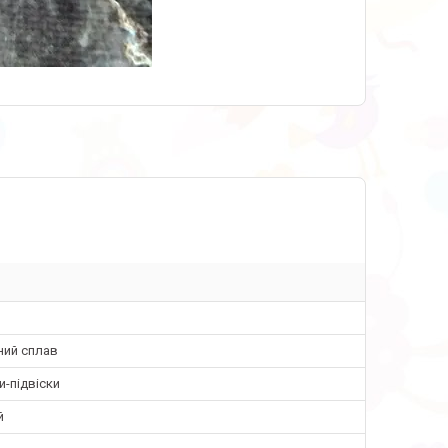
ний сплав
-підвіски
й