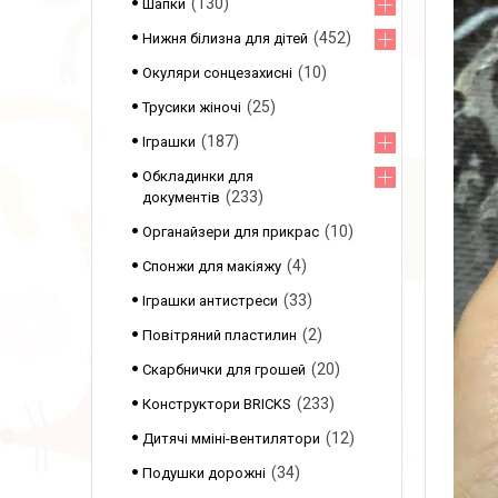
130
Шапки
452
Нижня білизна для дітей
10
Окуляри сонцезахисні
25
Трусики жіночі
187
Іграшки
Обкладинки для
233
документів
10
Органайзери для прикрас
4
Спонжи для макіяжу
33
Іграшки антистреси
2
Повітряний пластилин
20
Скарбнички для грошей
233
Конструктори BRICKS
12
Дитячі мміні-вентилятори
34
Подушки дорожні