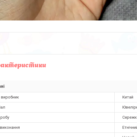
рактеристики
ні
а виробник
Китай
іал
Ювелір
иробу
Сережки
 виконання
Етнічни