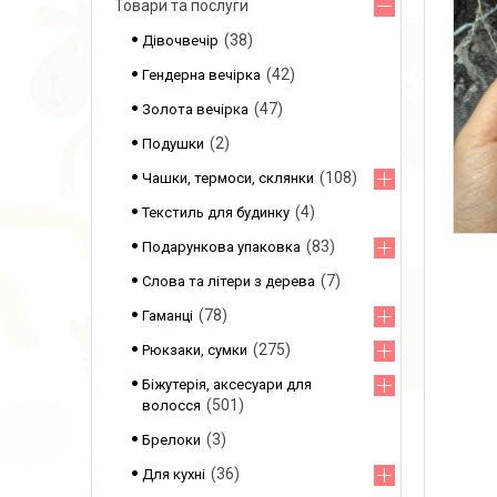
Товари та послуги
38
Дівочвечір
42
Гендерна вечірка
47
Золота вечірка
2
Подушки
108
Чашки, термоси, склянки
4
Текстиль для будинку
83
Подарункова упаковка
7
Слова та літери з дерева
78
Гаманці
275
Рюкзаки, сумки
Біжутерія, аксесуари для
501
волосся
3
Брелоки
36
Для кухні